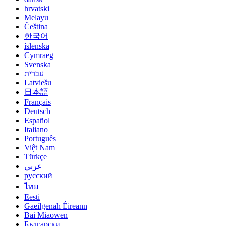
hrvatski
Melayu
Čeština
한국어
íslenska
Cymraeg
Svenska
עברית
Latviešu
日本語
Français
Deutsch
Español
Italiano
Português
Việt Nam
Türkçe
عربي
русский
ไทย
Eesti
Gaeilgenah Éireann
Bai Miaowen
Български