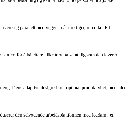
har stor belastning og kan brukes for to personer til å jobbe
 kurven seg parallelt med veggen når du stiger, utmerket RT
ruert for å håndtere ulike terreng samtidig som den leverer
reng. Dens adaptive design sikrer optimal produktivitet, mens den
oduserer den selvgående arbeidsplattformen med leddarm, en