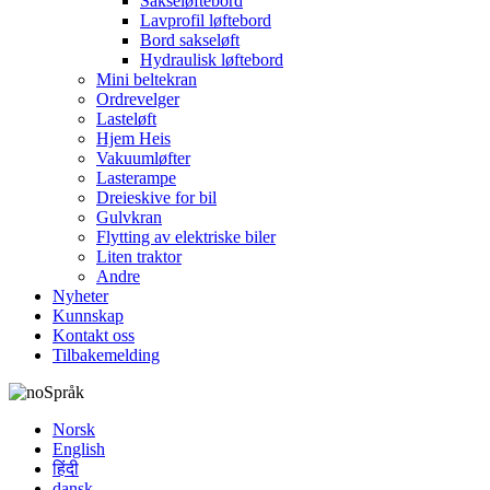
Sakseløftebord
Lavprofil løftebord
Bord sakseløft
Hydraulisk løftebord
Mini beltekran
Ordrevelger
Lasteløft
Hjem Heis
Vakuumløfter
Lasterampe
Dreieskive for bil
Gulvkran
Flytting av elektriske biler
Liten traktor
Andre
Nyheter
Kunnskap
Kontakt oss
Tilbakemelding
Språk
Norsk
English
हिंदी
dansk