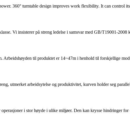
ower. 360° turntable design improves work flexibility. It can control 
sse. Vi insisterer på streng ledelse i samsvar med GB/T19001-2008 kval
. Arbeidshøyden til produktet er 14~47m i henhold til forskjellige mode
rreng, utmerket arbeidsytelse og produktivitet, kurven holder seg para
rasjoner i stor høyde i ulike miljøer. Den kan krysse hindringer for op