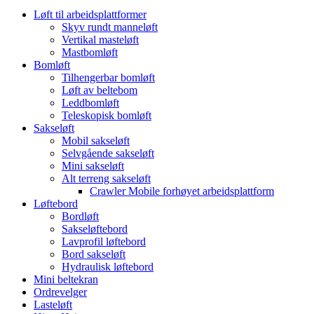
Løft til arbeidsplattformer
Skyv rundt manneløft
Vertikal masteløft
Mastbomløft
Bomløft
Tilhengerbar bomløft
Løft av beltebom
Leddbomløft
Teleskopisk bomløft
Sakseløft
Mobil sakseløft
Selvgående sakseløft
Mini sakseløft
Alt terreng sakseløft
Crawler Mobile forhøyet arbeidsplattform
Løftebord
Bordløft
Sakseløftebord
Lavprofil løftebord
Bord sakseløft
Hydraulisk løftebord
Mini beltekran
Ordrevelger
Lasteløft