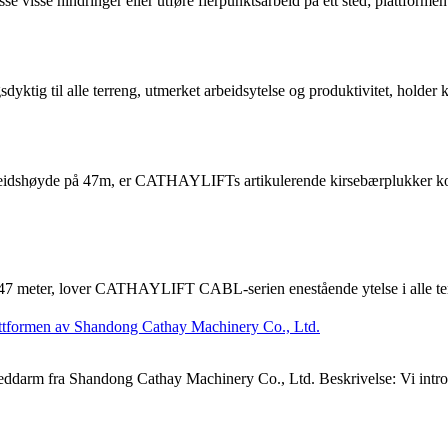
visse hindringer eller utføre flerpunktsarbeid på ett sted; plattformen 
yktig til alle terreng, utmerket arbeidsytelse og produktivitet, holder
idshøyde på 47m, er CATHAYLIFTs artikulerende kirsebærplukker konst
l 47 meter, lover CATHAYLIFT CABL-serien enestående ytelse i alle ter
leddarm fra Shandong Cathay Machinery Co., Ltd. Beskrivelse: Vi intr