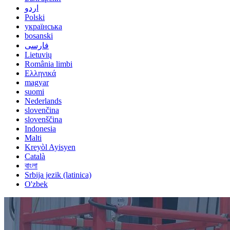
اردو
Polski
українська
bosanski
فارسی
Lietuvių
România limbi
Ελληνικά
magyar
suomi
Nederlands
slovenčina
slovenščina
Indonesia
Malti
Kreyòl Ayisyen
Català
বাংলা
Srbija jezik (latinica)
O'zbek