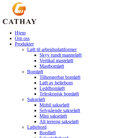
Hjem
Om oss
Produkter
Løft til arbeidsplattformer
Skyv rundt manneløft
Vertikal masteløft
Mastbomløft
Bomløft
Tilhengerbar bomløft
Løft av beltebom
Leddbomløft
Teleskopisk bomløft
Sakseløft
Mobil sakseløft
Selvgående sakseløft
Mini sakseløft
Alt terreng sakseløft
Løftebord
Bordløft